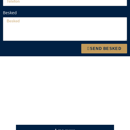
Besked
SEND BESKED
TØMRER
Skal du renovere, bygge om eller bygge nyt? Vi
udfører alle former for tømrerarbejde.