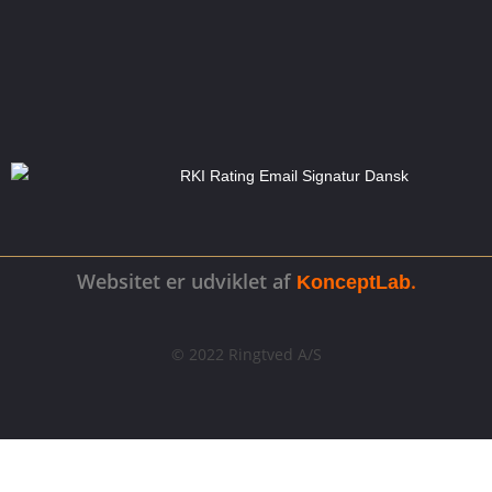
Websitet er udviklet af
.
KonceptLab
© 2022 Ringtved A/S