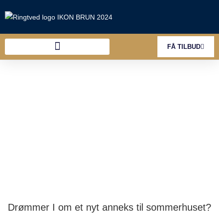
FÅ TILBUD
Anneks til sommerhus
Nyt anneks på Falster
Drømmer I om et nyt anneks til sommerhuset?