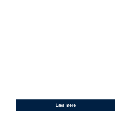
MURER
Brug for en dygtig murer? Vi udfører
murerarbejde i høj kvalitet på hele Lolland-
Falster, Sydsjælland og Møn.
Læs mere