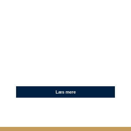
MALER
Få ordnet dit malerarbejde af en af vores
professionelle malere. Vi maler både indendørs
og udendørs.
Læs mere