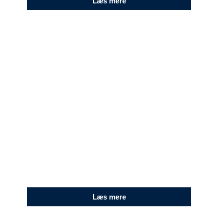
Læs mere
SNEDKER
Har du et træarbejde, der kræver særlig
ekspertise og omhu? Så har vi snedkeren, der
kan ordne det.
Læs mere